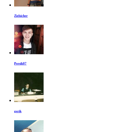
Zielsicher
Persik07
gerik