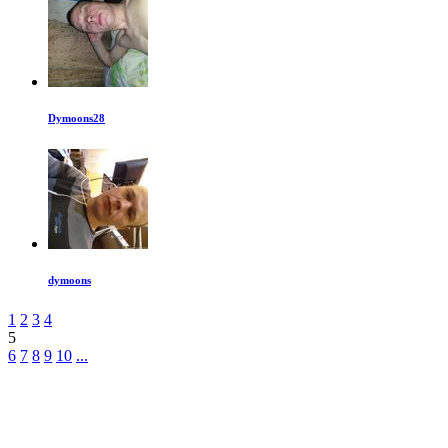
Dymoons28
dymoons
1
2
3
4
5
6
7
8
9
10
...