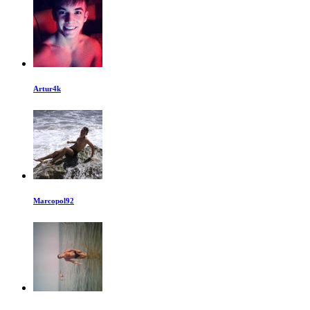
Artur4k
Marcopol92