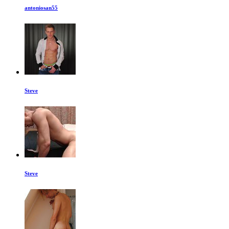
antoniosan55
Steve
Steve