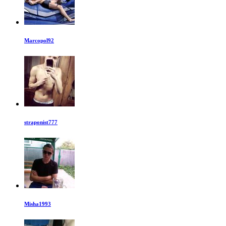
Marcopol92
straponist777
Misha1993