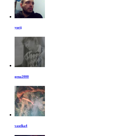
yurij
gena2000
vaselka4